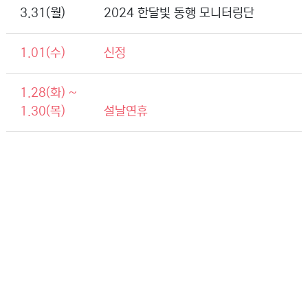
3.31(월)
2024 한달빛 동행 모니터링단
1.01(수)
신정
1.28(화) ~
1.30(목)
설날연휴