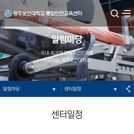
광주보건대학교 통합안전교육센터
검
전
색
체
메
뉴
알림마당
국내 최고의 명품보건인재를
지향하는 광주보건대학교
공
알림마당
센터일정
유
센터일정