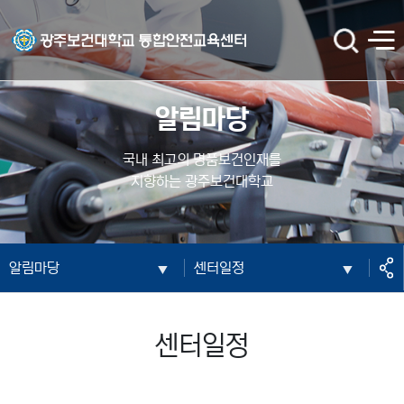
광주보건대학교 통합안전교육센터
검
전
색
체
메
뉴
알림마당
국내 최고의 명품보건인재를
지향하는 광주보건대학교
공
알림마당
센터일정
유
센터일정