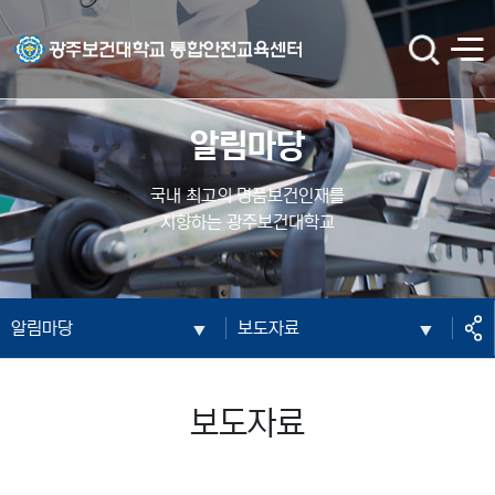
광주보건대학교 통합안전교육센터
검
전
색
체
메
뉴
알림마당
국내 최고의 명품보건인재를
지향하는 광주보건대학교
공
알림마당
보도자료
유
보도자료