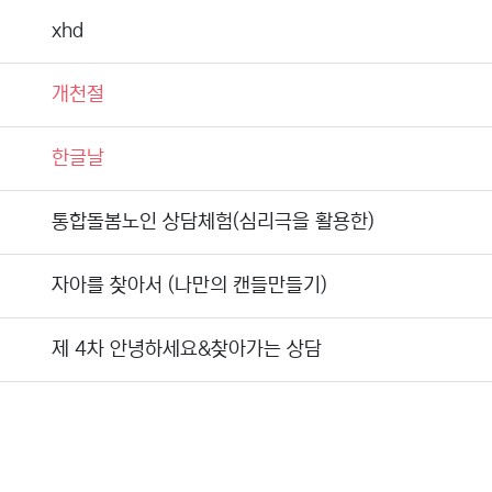
xhd
개천절
한글날
통합돌봄노인 상담체험(심리극을 활용한)
자아를 찾아서 (나만의 캔들만들기)
제 4차 안녕하세요&찾아가는 상담