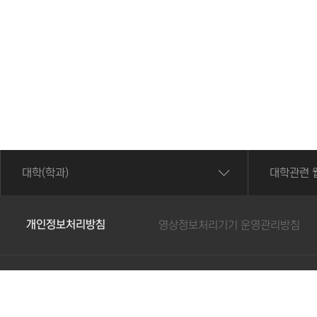
대학(학과)
대학관련 
개인정보처리방침
영상정보처리기기 운영관리방침
62287 전남광주통합특별시 광산구 북문대로 419번길 73 광주보
Copyright 2022.
광주보건대학교
. All rights reserved.