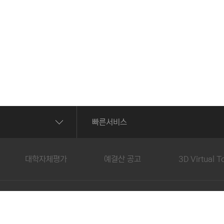
빠른서비스
대학자체평가
예결산 공고
3D Virtual T