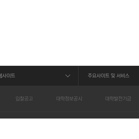
웹사이트
주요사이트 및 서비스
입찰공고
대학정보공시
대학발전기금
건대학교 / 대표전화 : 062-958-7500